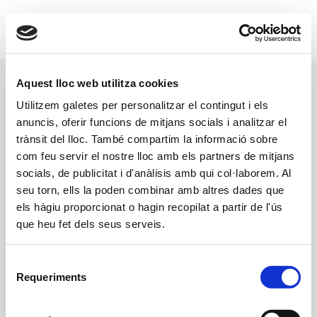
Saltar
al
Toggl
contenido
Navig
Inici
Aquest lloc web utilitza cookies
Utilitzem galetes per personalitzar el contingut i els
Test
Qui som
anuncis, oferir funcions de mitjans socials i analitzar el
trànsit del lloc. També compartim la informació sobre
Por
admin
|
octubre 29th, 2024
|
Uncategorized
|
Comentarios
com feu servir el nostre lloc amb els partners de mitjans
Assessoria
en
desactivados
socials, de publicitat i d'anàlisis amb qui col·laborem. Al
Test
seu torn, ells la poden combinar amb altres dades que
els hàgiu proporcionat o hagin recopilat a partir de l'ús
Gestoria
que heu fet dels seus serveis.
Share This Story, Choose Your Platform!
Assegurances
Selecció
Facebook
X
Reddit
LinkedIn
WhatsApp
Tumblr
Pinterest
Vk
Requeriments
de
consentiment
Actualitat
Correo
electrónico